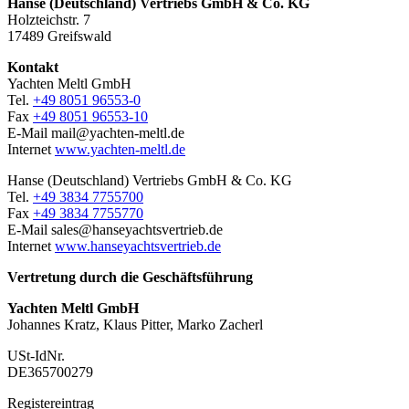
Hanse (Deutschland) Vertriebs GmbH & Co. KG
Holzteichstr. 7
17489 Greifswald
Kontakt
Yachten Meltl GmbH
Tel.
+49 8051 96553-0
Fax
+49 8051 96553-10
E-Mail mail@yachten-meltl.de
Internet
www.yachten-meltl.de
Hanse (Deutschland) Vertriebs GmbH & Co. KG
Tel.
+49 3834 7755700
Fax
+49 3834 7755770
E-Mail sales@hanseyachtsvertrieb.de
Internet
www.hanseyachtsvertrieb.de
Vertretung durch die Geschäftsführung
Yachten Meltl GmbH
Johannes Kratz, Klaus Pitter, Marko Zacherl
USt-IdNr.
DE365700279
Registereintrag